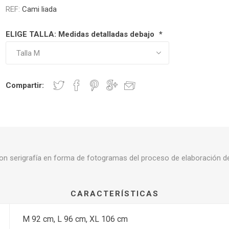
REF:
Cami liada
ELIGE TALLA: Medidas detalladas debajo
*
 Botines de algodón
Calzado de algodón y
esparto
Compartir:
n serigrafía en forma de fotogramas del proceso de elaboración d
CARACTERÍSTICAS
M 92 cm, L 96 cm, XL 106 cm