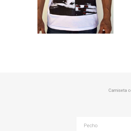
Botas y
Camiseta co
Pecho