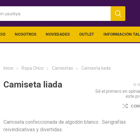
CIO
NOSOTROS
NOVEDADES
OUTLET
INFORMACIÓN TA
Inicio
Ropa Chico
Camisetas
Camiseta liada
Camiseta liada
Sé el primero en opina
este p
ica
Ropa Chico
Outlet (vari
COM
Camiseta confeccionada de algodón blanco . Serigrafías
reivindicativas y divertidas.