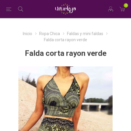
0
Inicio
Ropa Chica
Faldas y mini faldas
Falda corta rayon verde
Falda corta rayon verde