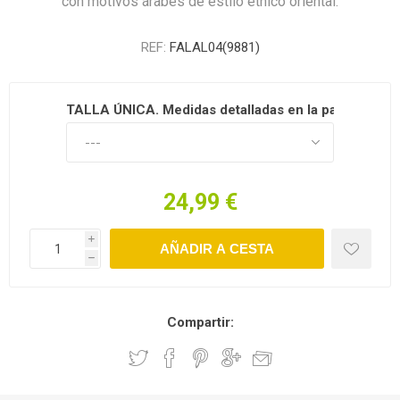
con motivos árabes de estilo étnico oriental.
REF:
FALAL04(9881)
TALLA ÚNICA. Medidas detalladas en la parte inferio
24,99 €
i
h
Compartir: