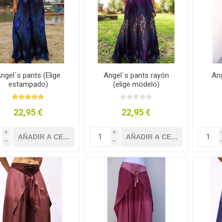
 Botines de algodón
Calzado de algodón y
esparto
ngel´s pants (Elige
Angel´s pants rayón
Ang
estampado)
(elige modelo)
22,95 €
22,95 €
i
i
h
h