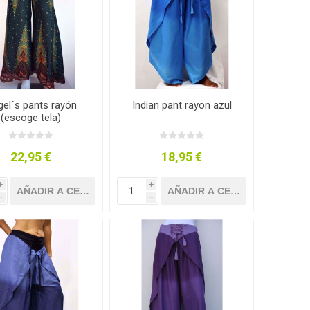
el´s pants rayón
Indian pant rayon azul
(escoge tela)
22,95 €
18,95 €
i
i
h
h