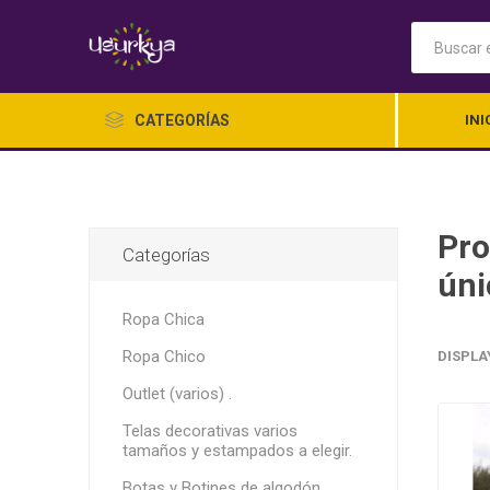
CATEGORÍAS
INI
Pro
Categorías
úni
Ropa Chica
Ropa Chico
DISPLA
Ropa Ch
Outlet (varios) .
Telas decorativas varios
tamaños y estampados a elegir.
Botas y Botines de algodón