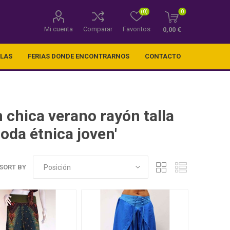
(0)
0
Mi cuenta
Comparar
Favoritos
0,00 €
LLAS
FERIAS DONDE ENCONTRARNOS
CONTACTO
 chica verano rayón talla
oda étnica joven'
SORT BY
os) .
Telas decorativas varios
tamaños y estampados a
elegir.