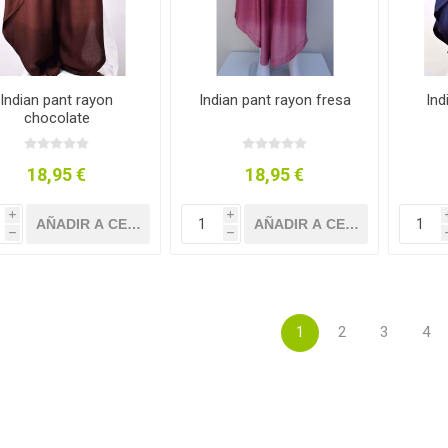
Indian pant rayon
Indian pant rayon fresa
Ind
chocolate
18,95 €
18,95 €
i
i
h
h
1
2
3
4