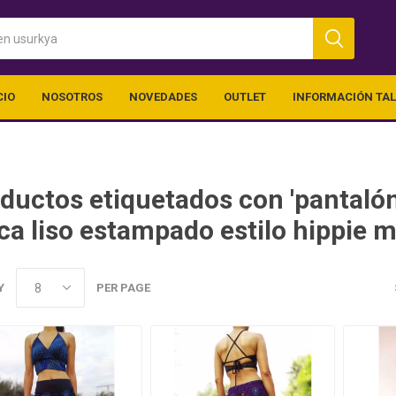
CIO
NOSOTROS
NOVEDADES
OUTLET
INFORMACIÓN TA
ductos etiquetados con 'pantalón
ca liso estampado estilo hippie m
Y
PER PAGE
ica
Ropa Chico
Outlet (vari