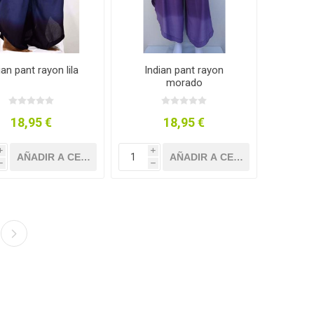
ian pant rayon lila
Indian pant rayon
morado
18,95 €
18,95 €
i
i
h
h