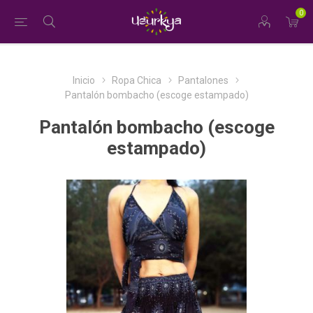
0
Inicio
Ropa Chica
Pantalones
Pantalón bombacho (escoge estampado)
Pantalón bombacho (escoge
estampado)