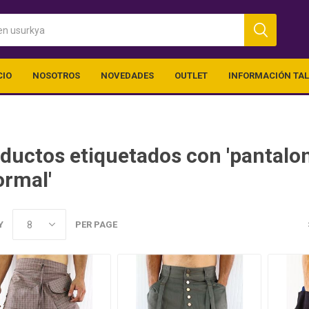
CIO
NOSOTROS
NOVEDADES
OUTLET
INFORMACIÓN TA
ductos etiquetados con 'pantalon 
ormal'
Y
PER PAGE
ica
Ropa Chico
Outlet (vari