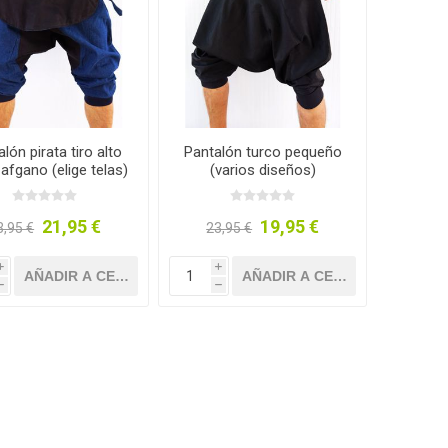
lón pirata tiro alto
Pantalón turco pequeño
afgano (elige telas)
(varios diseños)
21,95 €
19,95 €
3,95 €
23,95 €
i
i
h
h