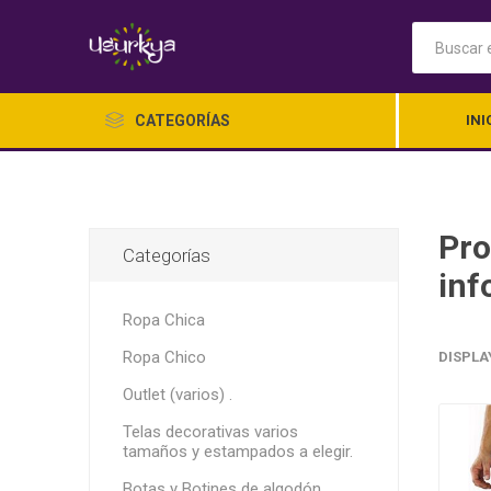
CATEGORÍAS
INI
Pro
Categorías
inf
Ropa Chica
Ropa Chico
DISPLA
Ropa Ch
Outlet (varios) .
Telas decorativas varios
tamaños y estampados a elegir.
Botas y Botines de algodón