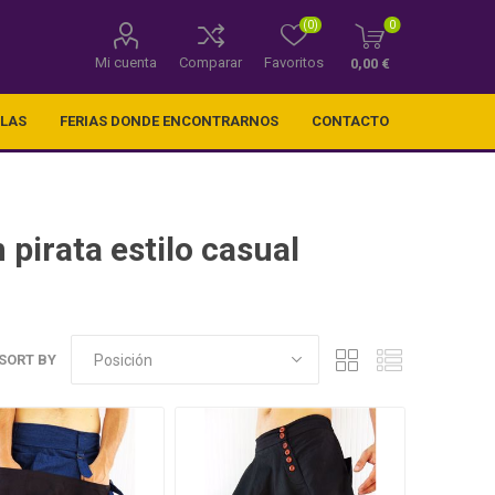
(0)
0
Mi cuenta
Comparar
Favoritos
0,00 €
LLAS
FERIAS DONDE ENCONTRARNOS
CONTACTO
pirata estilo casual
SORT BY
os) .
Telas decorativas varios
tamaños y estampados a
elegir.