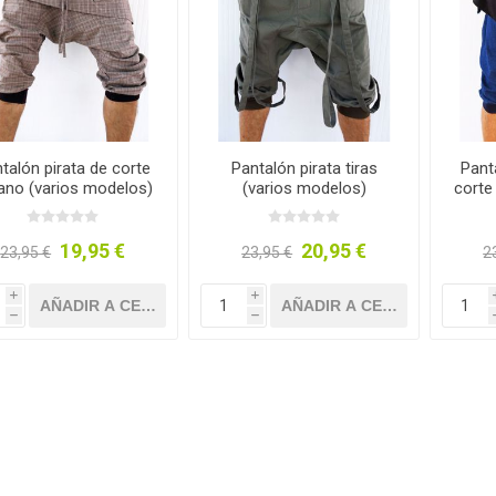
 Botines de algodón
Calzado de algodón y
esparto
talón pirata de corte
Pantalón pirata tiras
Panta
ano (varios modelos)
(varios modelos)
corte 
19,95 €
20,95 €
23,95 €
23,95 €
2
i
i
h
h