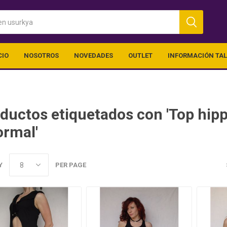
CIO
NOSOTROS
NOVEDADES
OUTLET
INFORMACIÓN TA
ductos etiquetados con 'Top hipp
ormal'
Y
PER PAGE
ica
Ropa Chico
Outlet (vari