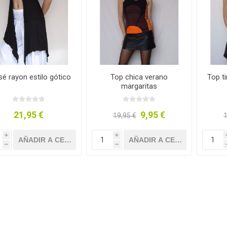
 Botines de algodón
Calzado de algodón y
esparto
é rayon estilo gótico
Top chica verano
Top t
margaritas
21,95 €
9,95 €
19,95 €
1
i
i
h
h