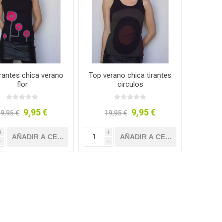
irantes chica verano
Top verano chica tirantes
flor
circulos
9,95 €
9,95 €
9,95 €
19,95 €
i
i
h
h