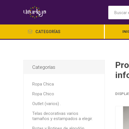
CATEGORÍAS
INI
Pro
Categorías
inf
Ropa Chica
Ropa Chico
DISPLA
Ropa Ch
Outlet (varios) .
Telas decorativas varios
tamaños y estampados a elegir.
Botas y Botines de algodón