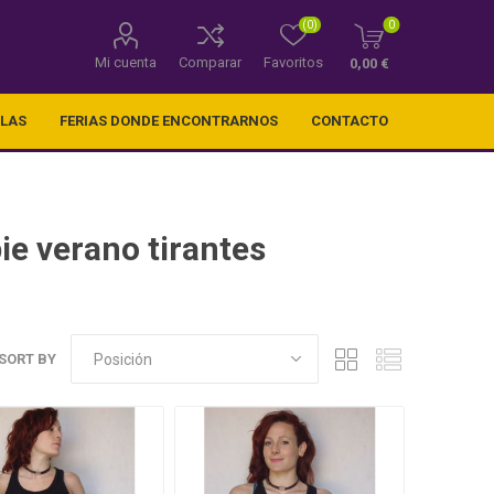
(0)
0
Mi cuenta
Comparar
Favoritos
0,00 €
LLAS
FERIAS DONDE ENCONTRARNOS
CONTACTO
ie verano tirantes
SORT BY
os) .
Telas decorativas varios
tamaños y estampados a
elegir.