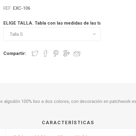
REF:
EXC-106
ELIGE TALLA. Tabla con las medidas de las tallas en detalles, 
 Botines de algodón
Calzado de algodón y
esparto
Compartir:
de algodón 100% liso a dos colores, con decoración en patchwork e
CARACTERÍSTICAS