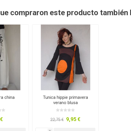
 que compraron este producto también
ra china
Tunica hippie primavera
verano blusa
 €
9,95 €
22,75 €
i