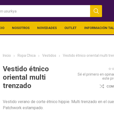
CIO
NOSOTROS
NOVEDADES
OUTLET
INFORMACIÓN TA
Inicio
Ropa Chica
Vestidos
Vestido étnico oriental multi tr
Vestido étnico
Sé el primero en opina
oriental multi
este p
trenzado
ica
Ropa Chico
Outlet (vari
COM
Vestido verano de corte étnico hippie. Multi trenzado en el cuel
Patchwork estampado.