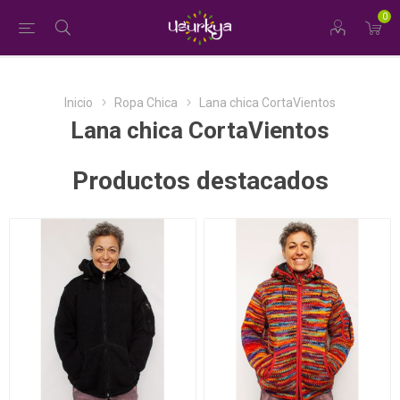
0
Inicio
Ropa Chica
Lana chica CortaVientos
Lana chica CortaVientos
Productos destacados